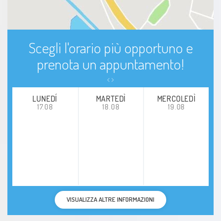
Insufficienza renale
Artrite
Scegli l'orario più opportuno e
Lipedema
prenota un appuntamento!
Fibromialgia
LUNEDÍ
MARTEDÌ
MERCOLEDÌ
17.08
18.08
19.08
VISUALIZZA ALTRE INFORMAZIONI