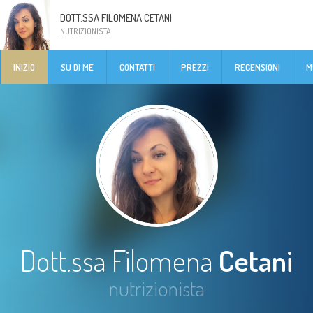
DOTT.SSA FILOMENA CETANI
NUTRIZIONISTA
INIZIO
SU DI ME
CONTATTI
PREZZI
RECENSIONI
M
Dott.ssa Filomena
Cetani
nutrizionista