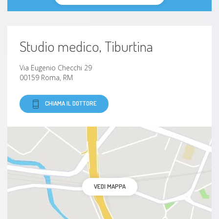
Ipoglicemia in persone senza diabete
Iponutrizione
Studio medico, Tiburtina
Colestasi
Via Eugenio Checchi 29
00159 Roma, RM
Inappetenza
Maldigestione
CHIAMA IL DOTTORE
Ipertensione
Intolleranze alimentari
Sovrappeso
VEDI MAPPA
malattie gastrointestinali