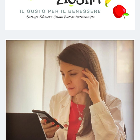
La dott.ssa Cetani è davvero molto
competente, attenta alle piccole
cose, umana. E’ in grado di
guardare le problematiche a 360
gradi, con un approccio
multidisciplinare, come in pochi
sanno fare
Paziente