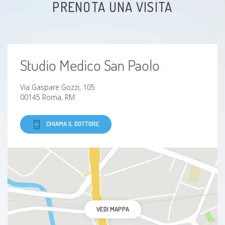
PRENOTA UNA VISITA
Allergie Alimentari
Adiposità localizzate
Studio Medico San Paolo
Anemia
Via Gaspare Gozzi, 105
Allattamento e svezzamento
00145 Roma, RM
Obesità
CHIAMA IL DOTTORE
Diabete mellito
diabete di tipo 1
diabete di tipo 2
VEDI MAPPA
Flatulenza