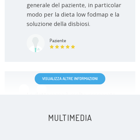
generale del paziente, in particolar
modo per la dieta low fodmap e la
soluzione della disbiosi.
Paziente
VISUALIZZA ALTRE INFORMAZIONI
La dottoressa è molto preparata,
scrupolosa e professionale. La
visita è stata molto accurata e
MULTIMEDIA
orientata a valutare tutti gli
elementi necessari per inquadrare