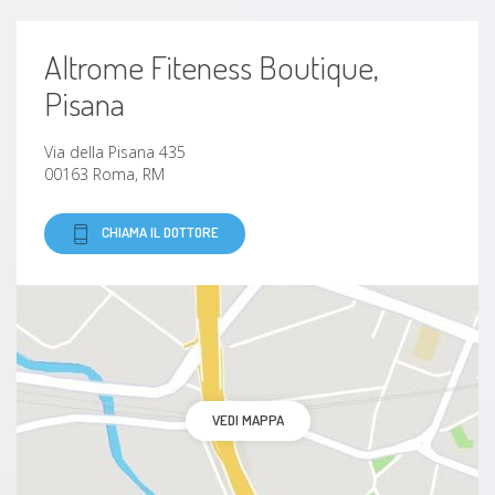
Sindrome dell'intestino irritabile
Altrome Fiteness Boutique,
Pisana
Stitichezza
Via della Pisana 435
Colite
00163 Roma, RM
Insufficienza epatica
CHIAMA IL DOTTORE
Sonnolenza
Cellulite (infiammazione)
Dolore addominale
VEDI MAPPA
Endometriosi