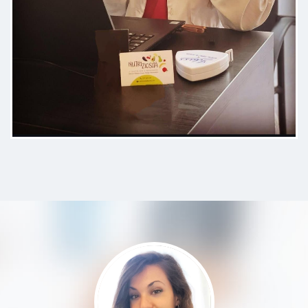
Attenta, scrupolosa e delicata. Sto
ottenendo per la prima volta
risultati veri!!!
Paziente
La dottoressa è persona di grande
gentilezza e professionalità, ha
ascoltato con attenzione le mie
esigenze, fornendomi indicazioni
chiare e personalizzate. È una