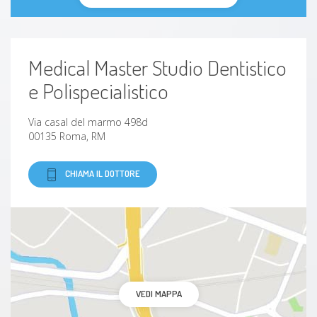
Dismenorrea
Malattie autoimmuni
Medical Master Studio Dentistico
e Polispecialistico
Diabete di tipo 2 (non insulino-dipendente)
Tiroidite
Via casal del marmo 498d
00135 Roma, RM
Autoimmunopatie
CHIAMA IL DOTTORE
Steatosi
Malattie metaboliche
Esofagite
VEDI MAPPA
Ipoglicemia